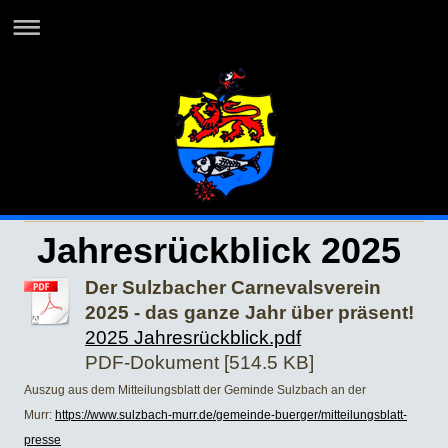
Jahresrückblick 2025
Der Sulzbacher Carnevalsverein
2025 - das ganze Jahr über präsent!
2025 Jahresrückblick.pdf
PDF-Dokument [514.5 KB]
Auszug aus dem Mitteilungsblatt der Geminde Sulzbach an der
Murr:
https://www.sulzbach-murr.de/gemeinde-buerger/mitteilungsblatt-
presse